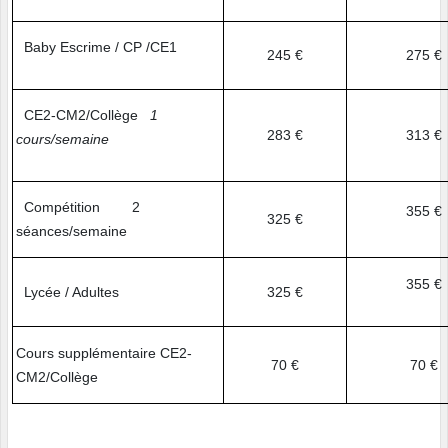
Baby Escrime / CP /CE1
245 €
275 €
CE2-CM2/Collège
1
283 €
313 €
cours/semaine
Compétition 2
355 €
325 €
séances/semaine
355 €
Lycée / Adultes
325 €
Cours supplémentaire CE2-
70 €
70 €
CM2/Collège