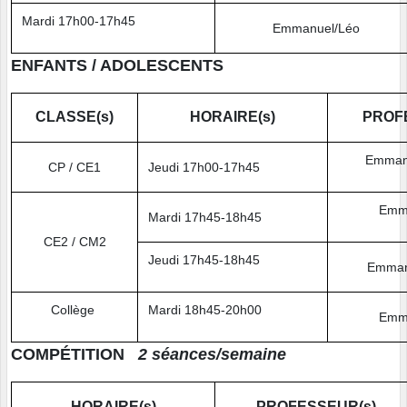
Mardi 17h00-17h45
Emmanuel/Léo
ENFANTS / ADOLESCENTS
CLASSE(s)
HORAIRE(s)
PROF
Emman
CP / CE1
Jeudi 17h00-17h45
Emm
Mardi 17h45-18h45
CE2 / CM2
Jeudi 17h45-18h45
Emman
Collège
Mardi 18h45-20h00
Emm
COMPÉTITION
2 séances/semaine
HORAIRE(s)
PROFESSEUR(s)