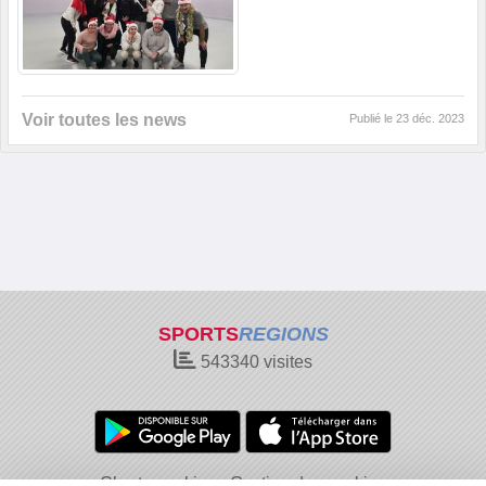
Voir toutes les news
Publié le
23 déc. 2023
SPORTS
REGIONS
543340
visites
Charte cookies
Gestion des cookies