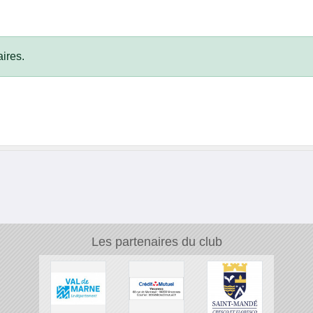
ires.
Les partenaires du club