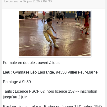
Le
dimanche
07
juin
2026
à 09h30
Formule en double : ouvert à tous
Lieu : Gymnase Léo Lagrange, 94350 Villiers-sur-Marne
Pointage à 9h30
Tarifs : Licence FSCF 6€, hors licence 15€ -> inscription
jusqu'au 2 juin
Restauration sur place : Barbecue (joueur 12€, autres 15€) -