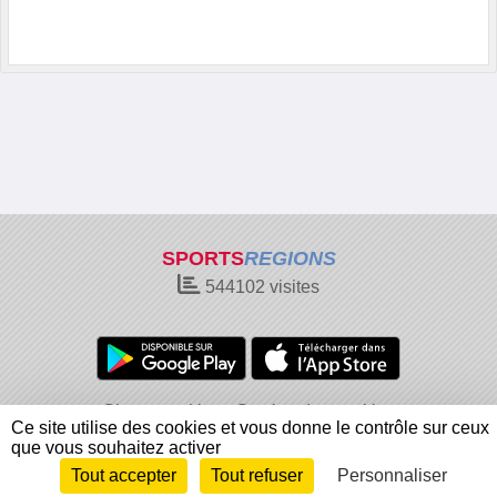
SPORTS
REGIONS
544102
visites
Charte cookies
Gestion des cookies
Ce site utilise des cookies et vous donne le contrôle sur ceux
Informations légales
Signaler un contenu inapproprié
que vous souhaitez activer
Tout accepter
Tout refuser
Personnaliser
Envie de participer ?
Connexion