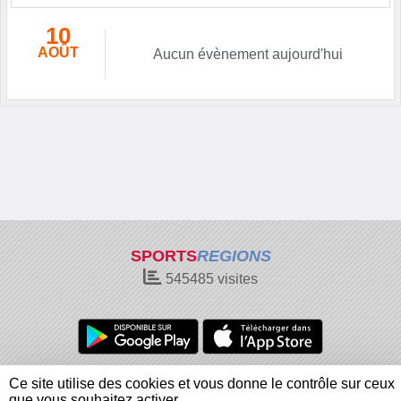
10
AOÛT
Aucun évènement aujourd'hui
SPORTS
REGIONS
545485
visites
Charte cookies
Gestion des cookies
Ce site utilise des cookies et vous donne le contrôle sur ceux
Informations légales
Signaler un contenu inapproprié
que vous souhaitez activer